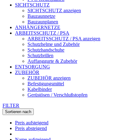
SICHTSCHUTZ
SICHTSCHUTZ anzeigen
Bauzaunnetze
Bauzaunplanen
ANHÄNGERNETZE
ARBEITSSCHUTZ / PSA
ARBEITSSCHUTZ / PSA anzeigen
Schutzhelme und Zubehör
Schutzhandschuhe
Schutzbrillen
Auffanggurte & Zubehör
ENTSORGUNG
ZUBEHÖR
ZUBEHÖR anzeigen
Befestigungsmittel
Kabelbinder
Gerüstösen / Verschlußstopfen
FILTER
Sortieren nach
Preis aufsteigend
Preis absteigend
Name aufsteigend