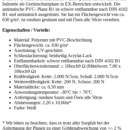
Industrie als Gerüstschutzplane in EX-Bereichen entwickelt. Die
antistatische PVC- Plane B1 ist schwer entflammbar nach DIN 4102
B1 und antistatsich ausgerüstet. Sie hat ein Flächengewicht von ca.
630 g/m², ist rundum gesäumt und mit Ösen alle 50cm versehen.
Eigenschaften / Vorteile:
Material: Polyester mit PVC-Beschichtung
Flächengewicht. ca. 630 g/m²
Ausrüstung: UV-geschützt
Schlusslackierung: beidseitig Acrylat-Lack
Entflammbarkeit: schwer entflammbar nach DIN 4102 B1
Oberflächenwiederstand: ≤ 10hoch9 Ω (Mittelwert: 7,00 x
10hoch9 Ω)
Reißfestigkeit: Kette: 2.000 N/5cm, Schuß: 2.000 N/5cm
Weiterreißfestigkeit: Kette: 200 N, Schuss: 200 N
Materialdicke: ca. 0,50 mm
Anwendungstemperatur: -30°C bis + 70°C
Anfertigung: rundum Saum und Ösen alle 50cm
Abmessungen: 2,20 x 10,00m*
Farbe: Weiß
* Wir bitten zu beachten, dass es trotz aller Sorgfalt bei der
Anfertigung der Planen zu einer Größenabweichung von +/- 2 %