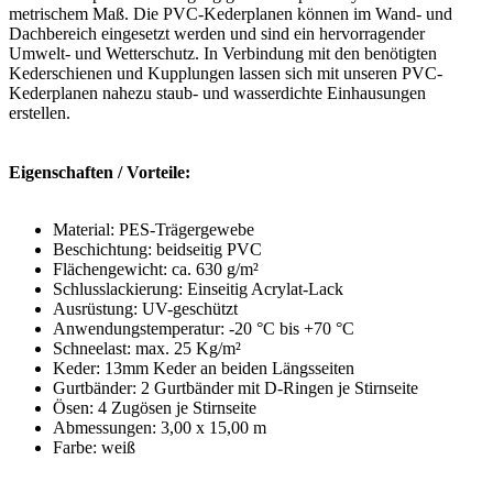
metrischem Maß. Die PVC-Kederplanen können im Wand- und
Dachbereich eingesetzt werden und sind ein hervorragender
Umwelt- und Wetterschutz. In Verbindung mit den benötigten
Kederschienen und Kupplungen lassen sich mit unseren PVC-
Kederplanen nahezu staub- und wasserdichte Einhausungen
erstellen.
Eigenschaften / Vorteile:
Material: PES-Trägergewebe
Beschichtung: beidseitig PVC
Flächengewicht: ca. 630 g/m²
Schlusslackierung: Einseitig Acrylat-Lack
Ausrüstung: UV-geschützt
Anwendungstemperatur: -20 °C bis +70 °C
Schneelast: max. 25 Kg/m²
Keder: 13mm Keder an beiden Längsseiten
Gurtbänder: 2 Gurtbänder mit D-Ringen je Stirnseite
Ösen: 4 Zugösen je Stirnseite
Abmessungen: 3,00 x 15,00 m
Farbe: weiß