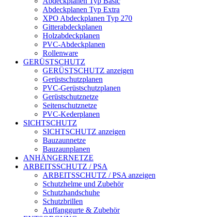
Abdeckplanen Typ Basic
Abdeckplanen Typ Extra
XPO Abdeckplanen Typ 270
Gitterabdeckplanen
Holzabdeckplanen
PVC-Abdeckplanen
Rollenware
GERÜSTSCHUTZ
GERÜSTSCHUTZ anzeigen
Gerüstschutzplanen
PVC-Gerüstschutzplanen
Gerüstschutznetze
Seitenschutznetze
PVC-Kederplanen
SICHTSCHUTZ
SICHTSCHUTZ anzeigen
Bauzaunnetze
Bauzaunplanen
ANHÄNGERNETZE
ARBEITSSCHUTZ / PSA
ARBEITSSCHUTZ / PSA anzeigen
Schutzhelme und Zubehör
Schutzhandschuhe
Schutzbrillen
Auffanggurte & Zubehör