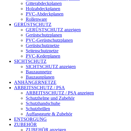
Gitterabdeckplanen
Holzabdeckplanen
PVC-Abdeckplanen
Rollenware
GERÜSTSCHUTZ
GERÜSTSCHUTZ anzeigen
Gerüstschutzplanen
PVC-Gerüstschutzplanen
Gerüstschutznetze
Seitenschutznetze
PVC-Kederplanen
SICHTSCHUTZ
SICHTSCHUTZ anzeigen
Bauzaunnetze
Bauzaunplanen
ANHÄNGERNETZE
ARBEITSSCHUTZ / PSA
ARBEITSSCHUTZ / PSA anzeigen
Schutzhelme und Zubehör
Schutzhandschuhe
Schutzbrillen
Auffanggurte & Zubehör
ENTSORGUNG
ZUBEHÖR
ZUBEHÖR anzeigen