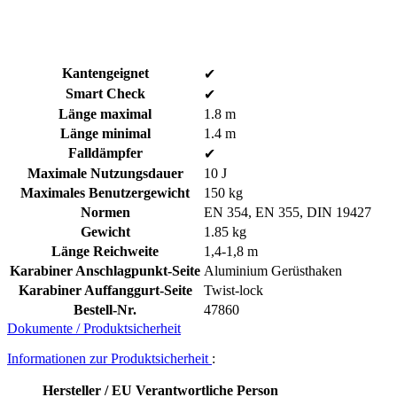
Kantengeignet
✔
Smart Check
✔
Länge maximal
1.8 m
Länge minimal
1.4 m
Falldämpfer
✔
Maximale Nutzungsdauer
10 J
Maximales Benutzergewicht
150 kg
Normen
EN 354, EN 355, DIN 19427
Gewicht
1.85 kg
Länge Reichweite
1,4-1,8 m
Karabiner Anschlagpunkt-Seite
Aluminium Gerüsthaken
Karabiner Auffanggurt-Seite
Twist-lock
Bestell-Nr.
47860
Dokumente / Produktsicherheit
Informationen zur Produktsicherheit
:
Hersteller / EU Verantwortliche Person